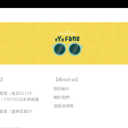
訊】
【About us】
我的帳戶
營｜遠百A13 5F 
關於我們
｜TOFFEE日系質感選
退換貨說明
直營｜遠東巨城5F