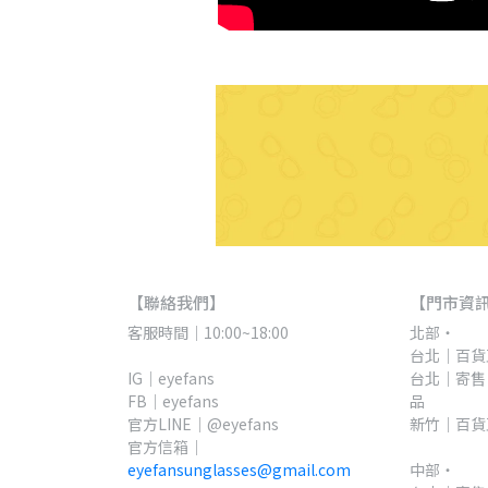
【聯絡我們】
【門市資
客服時間｜10:00~18:00
北部・
台北｜百貨直
IG｜eyefans
台北｜寄售
FB｜eyefans
品
官方LINE｜@eyefans
新竹｜百貨
官方信箱｜
eyefansunglasses@gmail.com
中部・