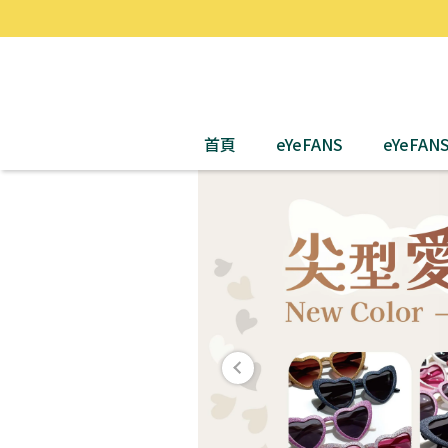
首頁
eYeFANS
eYeFA