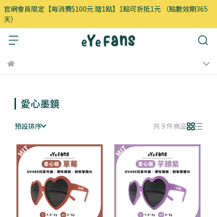
官網會員限定【每消費$100元 贈1點】1點可折抵1元 （點數效期365
天）
愛心墨鏡
預設排序
共 9 件商品