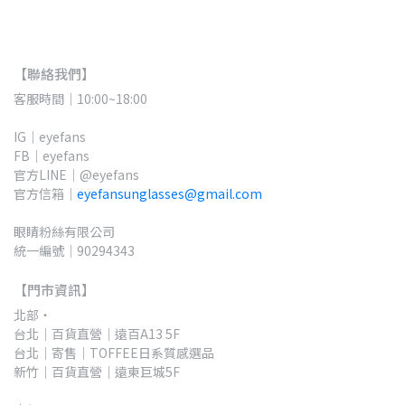
【聯絡我們】
客服時間｜10:00~18:00
IG｜eyefans
FB｜eyefans
官方LINE｜@eyefans
官方信箱｜
eyefansunglasses@gmail.com
眼睛粉絲有限公司
統一編號｜90294343
【門市資訊】
北部・
台北｜百貨直營｜遠百A13 5F 
台北｜寄售｜TOFFEE日系質感選品
新竹｜百貨直營｜遠東巨城5F