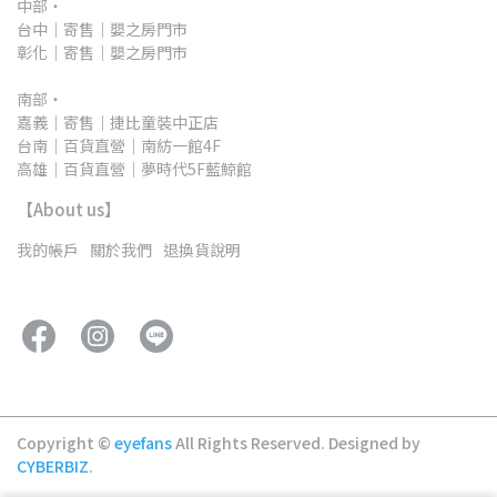
中部・
台中｜寄售｜嬰之房門市
彰化｜寄售｜嬰之房門市
南部・
嘉義｜寄售｜捷比童裝中正店
台南｜百貨直營｜南紡一館4F
高雄｜百貨直營｜夢時代5F藍鯨館
【About us】
我的帳戶
關於我們
退換貨說明
Copyright ©
eyefans
All Rights Reserved.
Designed by
CYBERBIZ
.