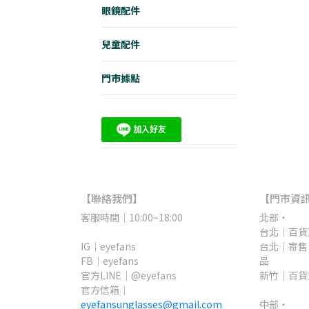
眼鏡配件
兒童配件
門市據點
【聯絡我們】
【門市資
客服時間｜10:00~18:00
北部・
台北｜百貨直
IG｜eyefans
台北｜寄售
FB｜eyefans
品
官方LINE｜@eyefans
新竹｜百貨
官方信箱｜
eyefansunglasses@gmail.com
中部・