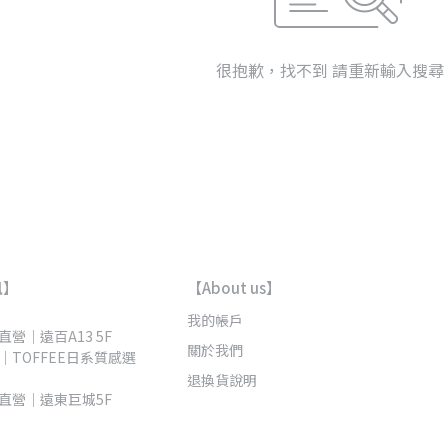
很抱歉，找不到 請重新輸入搜尋
訊】
【About us】
我的帳戶
營｜遠百A13 5F 
關於我們
｜TOFFEE日系質感選
退換貨說明
直營｜遠東巨城5F