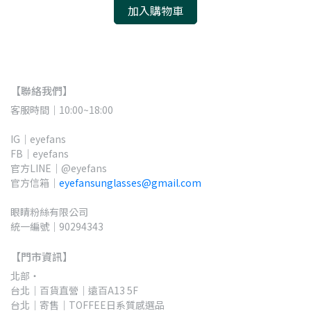
加入購物車
【聯絡我們】
客服時間｜10:00~18:00
IG｜eyefans
FB｜eyefans
官方LINE｜@eyefans
官方信箱｜
eyefansunglasses@gmail.com
眼睛粉絲有限公司
統一編號｜90294343
【門市資訊】
北部・
台北｜百貨直營｜遠百A13 5F 
台北｜寄售｜TOFFEE日系質感選品