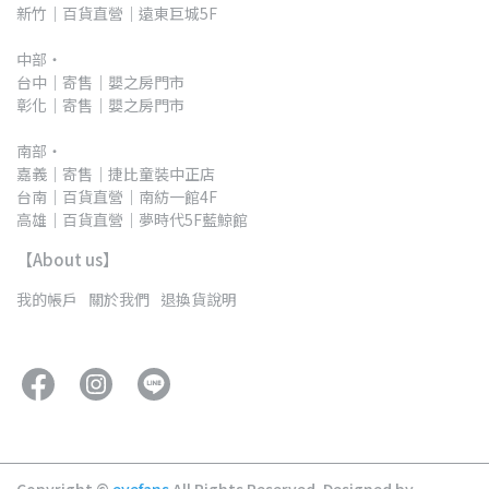
新竹｜百貨直營｜遠東巨城5F
中部・
台中｜寄售｜嬰之房門市
彰化｜寄售｜嬰之房門市
南部・
嘉義｜寄售｜捷比童裝中正店
台南｜百貨直營｜南紡一館4F
高雄｜百貨直營｜夢時代5F藍鯨館
【About us】
我的帳戶
關於我們
退換貨說明