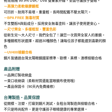
有效阻隔 99.9% UVA／UVB 雙重紫外線，全面守護孩子雙眼。
－
高彈力柔軟橡膠鏡框
可凹折、耐用不易壞，重量輕，長時間配戴不壓太陽穴。
－
BPA FREE 無毒材質
不含雙酚A與鉛成分，採用安全無毒塗料，讓孩子使用更安心。
－尺寸齊全、多樣框型、豐富色彩
從新生兒～大人尺寸，我們全包了！讓您一次買齊全家人的墨鏡。
多種鏡框形狀選擇，超過30種顏色！讓每位孩子都能選到喜歡的顏
色
－UV400檢驗合格
鏡片皆通過台灣太陽眼鏡國家標準、歐標、美標、澳標檢驗合格
產品附贈
－
品牌訂製收納盒
－
束口收納袋（柔軟材質還能當眼鏡布使用哦）
－
產品保固卡（90天內免費維修）
台灣製造・品質保證
從開模、注塑、打磨到鏡片測試，全程台灣製造與檢驗合格，
不只是時尚配件，更是守護孩子眼睛健康的專業選擇。