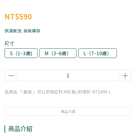
NT$590
供貨狀況:
尚有庫存
尺寸
S（1~3歲)
M（3~6歲）
L（7~10歲）
此商品 「 最高 」可以折抵紅利
490
點 (約等於
NT$490
)
商品介紹
商品介紹