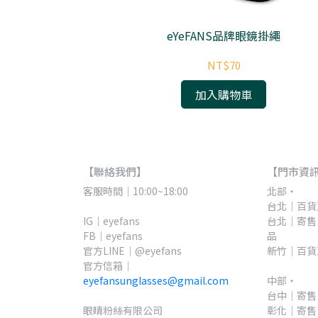
納袋
eYeFANS品牌眼鏡掛繩
NT$70
加入購物車
【聯絡我們】
【門市資
客服時間｜10:00~18:00
北部・
台北｜百貨直
IG｜eyefans
台北｜寄售
FB｜eyefans
品
官方LINE｜@eyefans
新竹｜百貨
官方信箱｜
eyefansunglasses@gmail.com
中部・
台中｜寄售
眼睛粉絲有限公司
彰化｜寄售