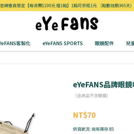
官網會員限定【每消費$100元 贈1點】1點可折抵1元 （點數效期365天
YeFANS客製化
eYeFANS SPORTS
眼鏡配件
兒
eYeFANS品牌眼
（此商品不含眼鏡）
NT$70
供貨狀況:
尚有庫存 85