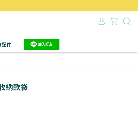
）
童配件
鏡收納軟袋