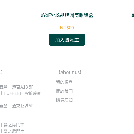
eYeFANS品牌圓筒眼鏡盒
NT$80
加入購物車
訊】
【About us】
我的帳戶
營｜遠百A13 5F 
關於我們
｜TOFFEE日系質感選
購買須知
直營｜遠東巨城5F
｜嬰之房門市
｜嬰之房門市