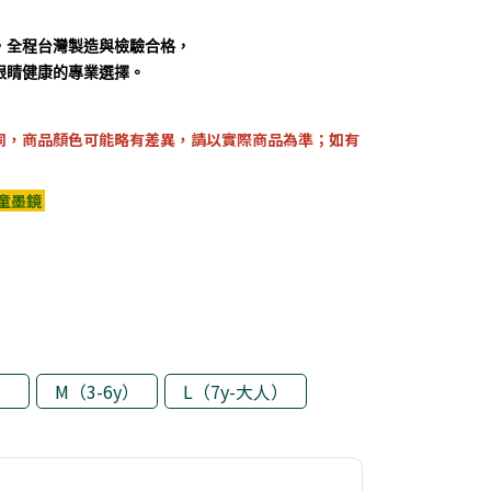
全程台灣製造與檢驗合格，

眼睛健康的專業選擇。
同，商品顏色可能略有差異，請以實際商品為準；如有
兒童墨鏡
）
M（3-6y）
L（7y-大人）