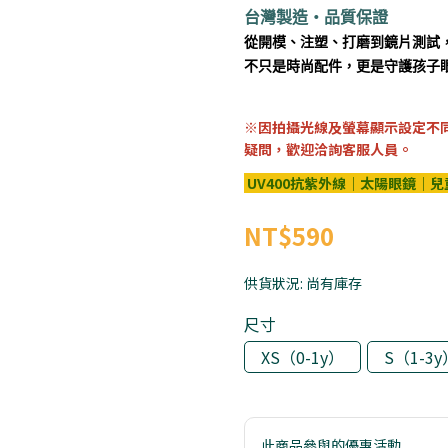
台灣製造・品質保證
從開模、注塑、打磨到鏡片測試，
不只是時尚配件，更是守護孩子
※因拍攝光線及螢幕顯示設定不
疑問，歡迎洽詢客服人員。
UV400抗紫外線｜太陽眼鏡｜
NT$590
供貨狀況:
尚有庫存
尺寸
XS（0-1y）
S（1-3y
此商品參與的優惠活動