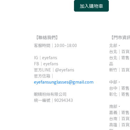
加入購物車
【聯絡我們】
【門市資
客服時間｜10:00~18:00
北部・
台北｜百貨直
IG｜eyefans
台北｜寄售
FB｜eyefans
品
官方LINE｜@eyefans
新竹｜百貨
官方信箱｜
eyefansunglasses@gmail.com
中部・
台中｜寄售
眼睛粉絲有限公司
彰化｜寄售
統一編號｜90294343
南部・
嘉義｜寄售
台南｜百貨
高雄｜百貨