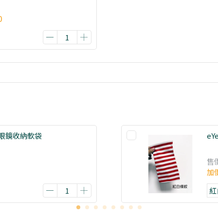
0
品牌眼鏡收納軟袋
eY
售
加