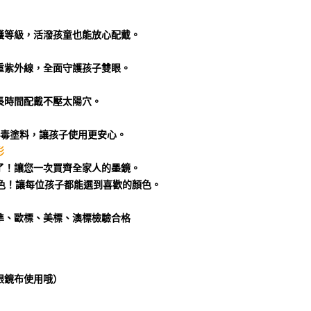
！讓您一次買齊全家人的墨鏡。

準、歐標、美標、澳標檢驗合格
眼鏡布使用哦）
）