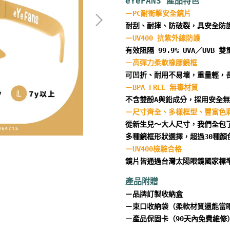
－
－
－
從新生兒～大人尺寸，我們全包了
鏡片皆通過台灣太陽眼鏡國家標
產品附贈
－
品牌訂製收納盒
－
束口收納袋（柔軟材質還能當
－
產品保固卡（90天內免費維修