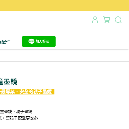
）
童配件
童墨鏡
給孩子最專業、安全的親子墨鏡 
屬兒童墨鏡、親子墨鏡
試，讓孩子配戴更安心