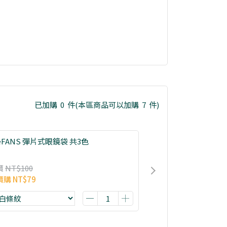
已加購
0
件
(本區商品可以加購
7
件)
eFANS 彈片式眼鏡袋 共3色
價
NT$100
價購
NT$79