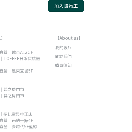
加入購物車
訊】
【About us】
我的帳戶
營｜遠百A13 5F 
關於我們
｜TOFFEE日系質感選
購買須知
直營｜遠東巨城5F
｜嬰之房門市
｜嬰之房門市
｜捷比童裝中正店
直營｜南紡一館4F
直營｜夢時代5F藍鯨