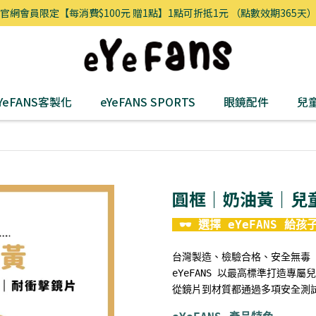
官網會員限定【每消費$100元 贈1點】1點可折抵1元 （點數效期365天
YeFANS客製化
eYeFANS SPORTS
眼鏡配件
兒
圓框｜奶油黃｜兒
 🕶 選擇 eYeFANS 
eYeFANS 以最高標準打造專
從鏡片到材質都通過多項安全測