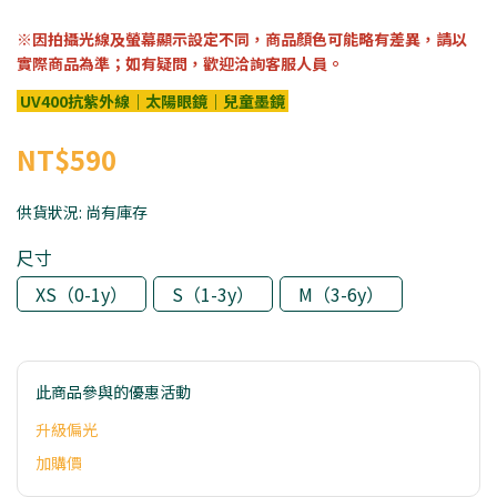
※因拍攝光線及螢幕顯示設定不同，商品顏色可能略有差異，請以
實際商品為準；如有疑問，歡迎洽詢客服人員。
UV400抗紫外線｜太陽眼鏡｜兒童墨鏡
NT$590
供貨狀況:
尚有庫存
尺寸
XS（0-1y）
S（1-3y）
M（3-6y）
此商品參與的優惠活動
升級偏光
加購價