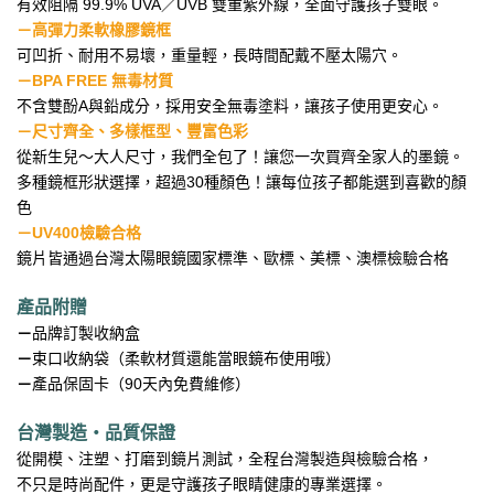
有效阻隔 99.9% UVA／UVB 雙重紫外線，全面守護孩子雙眼。
－
高彈力柔軟橡膠鏡框
可凹折、耐用不易壞，重量輕，長時間配戴不壓太陽穴。
－
BPA FREE 無毒材質
不含雙酚A與鉛成分，採用安全無毒塗料，讓孩子使用更安心。
－尺寸齊全、多樣框型、豐富色彩
從新生兒～大人尺寸，我們全包了！讓您一次買齊全家人的墨鏡。
多種鏡框形狀選擇，超過30種顏色！讓每位孩子都能選到喜歡的顏
色
－UV400檢驗合格
鏡片皆通過台灣太陽眼鏡國家標準、歐標、美標、澳標檢驗合格
產品附贈
－
品牌訂製收納盒
－
束口收納袋（柔軟材質還能當眼鏡布使用哦）
－
產品保固卡（90天內免費維修）
台灣製造・品質保證
從開模、注塑、打磨到鏡片測試，全程台灣製造與檢驗合格，
不只是時尚配件，更是守護孩子眼睛健康的專業選擇。