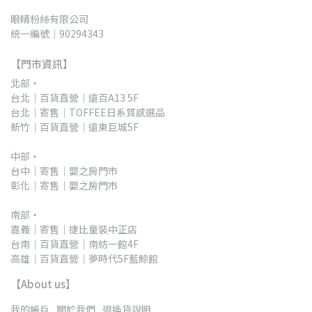
眼睛粉絲有限公司
統一編號｜90294343
【門市資訊】
北部・
台北｜百貨直營｜遠百A13 5F 
台北｜寄售｜TOFFEE日系質感選品
新竹｜百貨直營｜遠東巨城5F
中部・
台中｜寄售｜嬰之房門市
彰化｜寄售｜嬰之房門市
南部・
嘉義｜寄售｜捷比童裝中正店
台南｜百貨直營｜南紡一館4F
高雄｜百貨直營｜夢時代5F藍鯨館
【About us】
我的帳戶
關於我們
退換貨說明