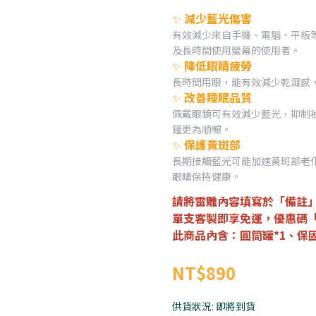
✨
減少藍光傷害
有效減少來自手機、電腦、平板
及長時間使用螢幕的使用者。
✨
降低眼睛疲勞
長時間用眼，能有效減少乾澀感
✨
改善睡眠品質
佩戴眼鏡可有效減少藍光，抑制
鐘更為順暢。
✨
保護黃斑部
長期接觸藍光可能加速黃斑部老化，
眼睛保持健康。
請將雷雕內容填寫於「備註」
單支客製即享免運，優惠碼「
此商品內含：圓筒罐*1、保固
NT$890
供貨狀況:
即將到貨