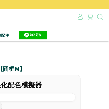
）
童配件
【圓框M】