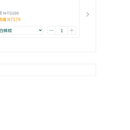
價
NT$100
價購
NT$79