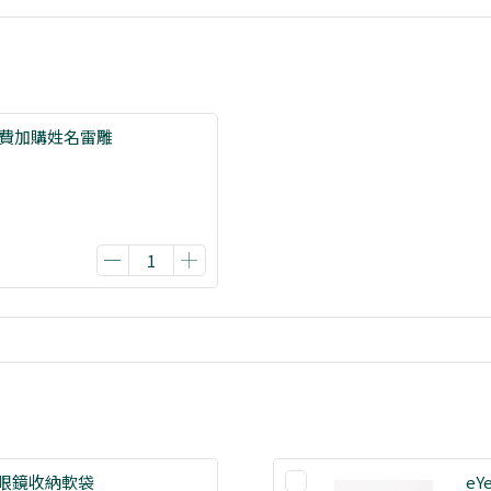
免費加購姓名雷雕
品牌眼鏡收納軟袋
eY