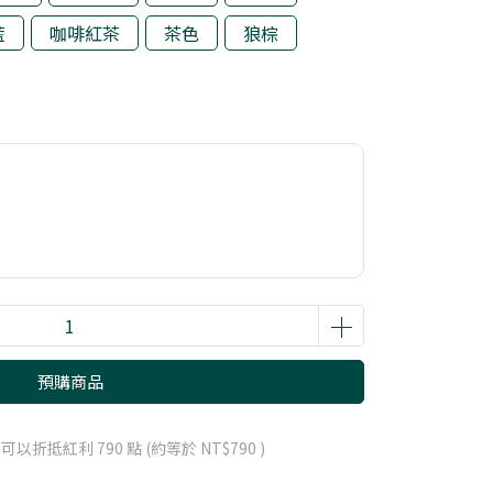
藍
咖啡紅茶
茶色
狼棕
預購商品
 」可以折抵紅利
790
點 (約等於
NT$790
)