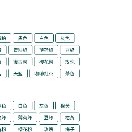
琥珀
黑色
白色
灰色
黃
青釉綠
薄荷綠
豆綠
紫
復古粉
櫻花粉
玫瑰
藍
天藍
咖啡紅茶
茶色
黑色
白色
灰色
橙黃
釉綠
薄荷綠
豆綠
枯黃
古粉
櫻花粉
玫瑰
梅子