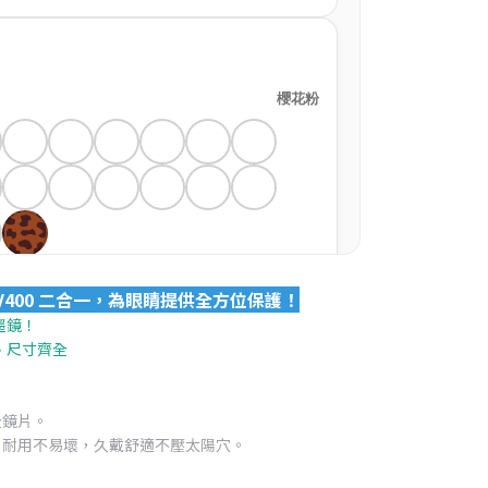
抗UV400 二合一，為眼睛提供全方位保護！
墨鏡！
、尺寸齊全
全鏡片。
、耐用不易壞，久戴舒適不壓太陽穴。