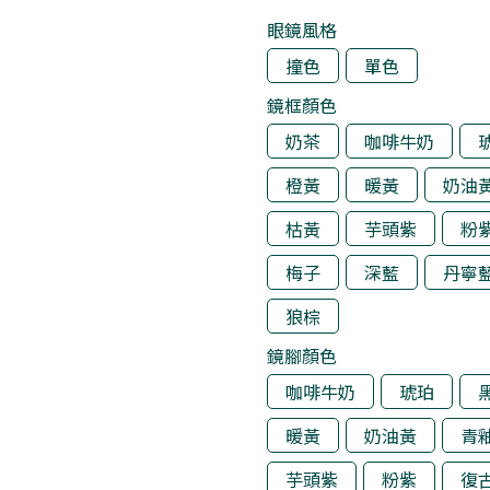
眼鏡風格
撞色
單色
鏡框顏色
奶茶
咖啡牛奶
橙黃
暖黃
奶油
枯黃
芋頭紫
粉
梅子
深藍
丹寧
狼棕
鏡腳顏色
咖啡牛奶
琥珀
暖黃
奶油黃
青
芋頭紫
粉紫
復