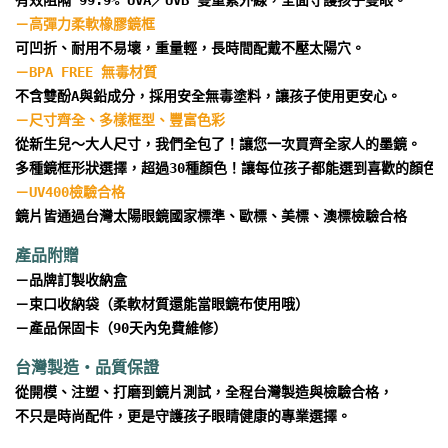
－
－
從新生兒～大人尺寸，我們全包了！讓您一次買齊全家人的墨鏡。

鏡片皆通過台灣太陽眼鏡國家標準、歐標、美標、澳標檢驗合格
產品附贈
－
品牌訂製收納盒
－
束口收納袋（柔軟材質還能當眼鏡布使用哦）
－
產品保固卡（90天內免費維修）
台灣製造・品質保證
從開模、注塑、打磨到鏡片測試，全程台灣製造與檢驗合格，

不只是時尚配件，更是守護孩子眼睛健康的專業選擇。