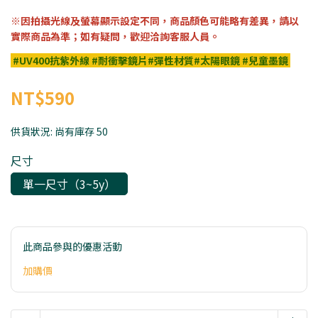
※因拍攝光線及螢幕顯示設定不同，商品顏色可能略有差異，請以
實際商品為準；如有疑問，歡迎洽詢客服人員。
#UV400抗紫外線 #耐衝擊鏡片#彈性材質#太陽眼鏡 #兒童墨鏡
NT$590
供貨狀況:
尚有庫存 50
尺寸
單一尺寸（3~5y）
此商品參與的優惠活動
加購價