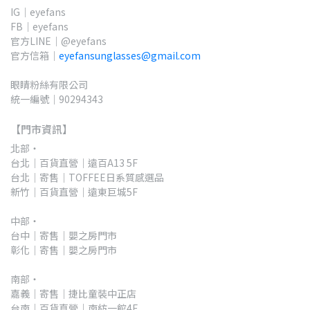
IG｜eyefans
FB｜eyefans
官方LINE｜@eyefans
官方信箱｜
eyefansunglasses@gmail.com
眼睛粉絲有限公司
統一編號｜90294343
【門市資訊】
北部・
台北｜百貨直營｜遠百A13 5F 
台北｜寄售｜TOFFEE日系質感選品
新竹｜百貨直營｜遠東巨城5F
中部・
台中｜寄售｜嬰之房門市
彰化｜寄售｜嬰之房門市
南部・
嘉義｜寄售｜捷比童裝中正店
台南｜百貨直營｜南紡一館4F